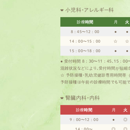
小児科・アレルギー科
診療時間
月
火
●
●
8：45〜12：00
☆
☆
14：00〜15：00
●
●
15：00〜18：00
● 受付時間 8：30〜11：45、15：00
混雑状況などにより、受付時間が短縮
☆ 予防接種・乳幼児健診専用時間帯
予防接種は午前の診療時間でも可能で
腎臓内科・内科
診療時間
月
火
●
◎
9：00〜12：00
◎
◎
14：00〜