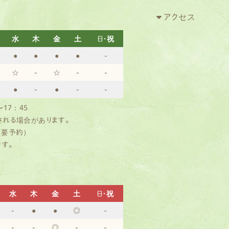
アクセス
水
木
金
土
日・祝
●
●
●
●
-
☆
-
☆
-
-
●
-
●
-
-
〜17：45
される場合があります。
（要予約）
す。
水
木
金
土
日・祝
-
●
●
◎
-
-
-
◎
-
-