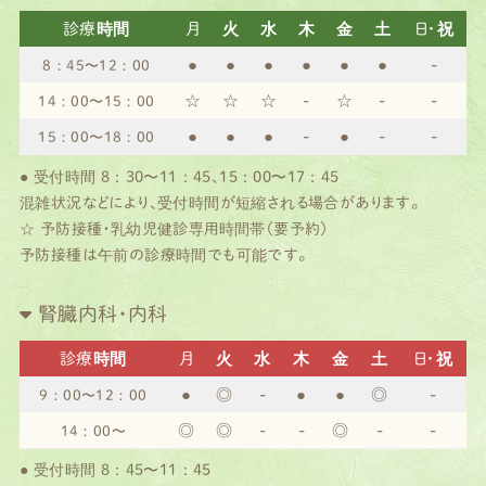
診療時間
月
火
水
木
金
土
日・祝
●
●
●
●
●
●
-
8：45〜12：00
☆
☆
☆
-
☆
-
-
14：00〜15：00
●
●
●
-
●
-
-
15：00〜18：00
● 受付時間 8：30〜11：45、15：00〜17：45
混雑状況などにより、受付時間が短縮される場合があります。
☆ 予防接種・乳幼児健診専用時間帯（要予約）
予防接種は午前の診療時間でも可能です。
腎臓内科・内科
診療時間
月
火
水
木
金
土
日・祝
●
◎
-
●
●
◎
-
9：00〜12：00
◎
◎
-
-
◎
-
-
14：00〜
● 受付時間 8：45〜11：45